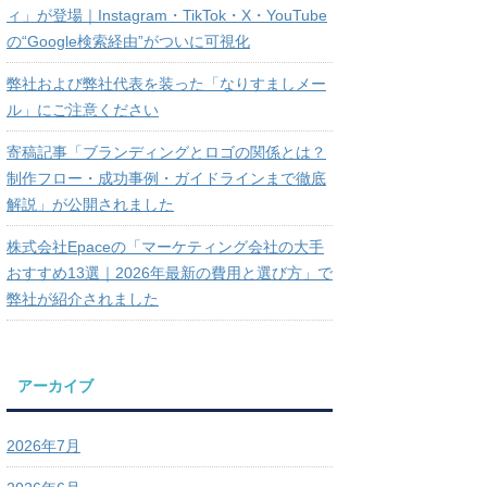
ィ」が登場｜Instagram・TikTok・X・YouTube
の“Google検索経由”がついに可視化
弊社および弊社代表を装った「なりすましメー
ル」にご注意ください
寄稿記事「ブランディングとロゴの関係とは？
制作フロー・成功事例・ガイドラインまで徹底
解説」が公開されました
株式会社Epaceの「マーケティング会社の大手
おすすめ13選｜2026年最新の費用と選び方」で
弊社が紹介されました
アーカイブ
2026年7月