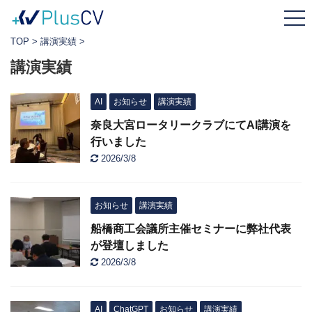
TOP
>
講演実績
>
講演実績
AI
お知らせ
講演実績
奈良大宮ロータリークラブにてAI講演を
行いました
2026/3/8
お知らせ
講演実績
船橋商工会議所主催セミナーに弊社代表
が登壇しました
2026/3/8
AI
ChatGPT
お知らせ
講演実績